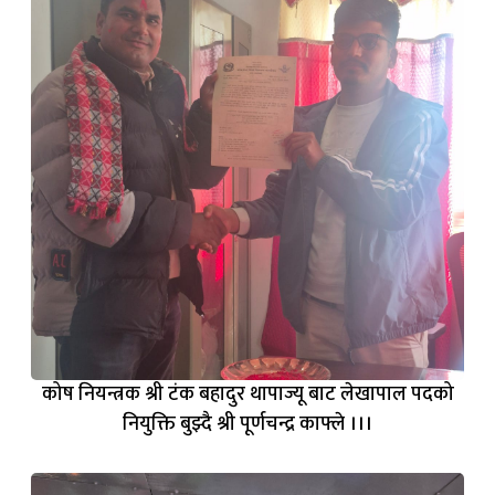
कोष नियन्त्रक श्री टंक बहादुर थापाज्यू ‍बाट लेखापाल पदको
नियुक्ति बुझ्दै श्री पूर्णचन्द्र काफ्ले ।।।